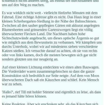
schließlich nichts anderes übrig, als einmal tief durchzuatmen und
uns auf den Weg zu machen.
Es war wirklich nicht weit - vielleicht fünfzehn Minuten mit dem
Fahrrad. Eine richtige Adresse gibt es nicht. Das Haus liegt in einer
kleinen Schrebergarten-Siedlung in der Nähe der Bahnschienen.
Zwischen all den sauber gepflegten Gärten mit akkurat angelegten
Blumenbeeten und grinsenden Gartenzwergen liegt ein völlig
überwucherter Flecken Land. Die Nachbarn haben hohe
Sichtschutzwände angebracht, um dieses optische Ärgernis so gut
wie möglich aus dem Bewusstsein zu verbannen. Wir kämpften uns
durchs Unterholz, wobei wir auf mindestens sieben verschiedene
Katzen stießen. Ich versuchte darauf zu achten, ob sie von rechts
oder von links kamen, doch die meisten bewegten sich gar nicht
sondern glotzten uns nur neugierig an.
Auf einer kleinen Lichtung entdeckten wir einen alten Bauwagen.
Die Vorderräder waren zusammengebrochen so dass die ganze
Konstruktion sich bedrohlich zur Seite neigte. Auf dem von Moos
überwucherten Dach saß ein Käuzchen und schlief. Kein Mensch
war zu sehen.
'Hallo?', rief Till mit hohler Stimme und eigentlich zu leise, als dass
es jemand hätte hören können.
Keine Reaktion. Aber wir erschraken sehr, als das Käuzchen sich