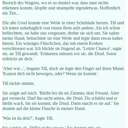
Bereich des Wagens, wo es so dunkel war, dass man nichts
erkennen konnte, klopfte und strampelte irgendetwas. Hoffentlich
ein Tier...
Die alte Ursel kramte eine Weile in einer Schublade herum. Till und
ich traten unbehaglich von einem Bein aufs andere. Als ich schon
befürchtete, sie habe uns vergessen, drehte sie sich um. Sie nahm
meine Hand, betrachtete sie eine Weile und legte dann etwas kaltes
hinein. Ein winziges Fläschchen, das mit einem Korken
verschlossen war. Ich blickte sie fragend an. 'Letzte Chance', sagte
sie, an Till gewandt. 'Enttarnen müssen wir sie, die Drud. Sonst
erdrückt sie dich.'
'Aber wie...', begann Till, doch sie legte den Finger auf ihren Mund.
'Kannst dich nicht bewegen, oder? Wenn sie kommt.'
Till nickte stumm.
Sie zeigte auf mich. 'Bleibt bei dir im Zimmer, dein Freund. Aber
gut versteckt. Darf ihn nicht sehen, die Drud. Du schläfst und er
bleibt wach, bis sie kommt, die Drud. Dann macht er sie auf.' Sie
deutete auf die kleine Flasche in meiner Hand.
'Was ist da drin?', fragte Till.
Sie winkte ab. 'Willst nicht wissen.' Sie deutete mir, sie