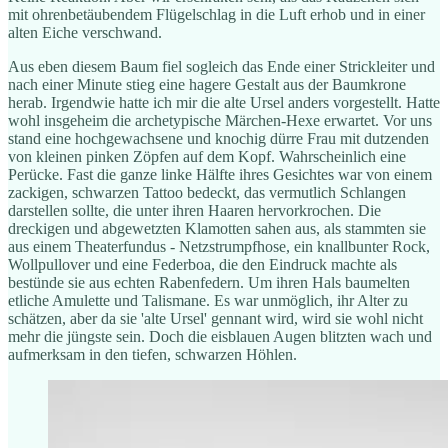
mit ohrenbetäubendem Flügelschlag in die Luft erhob und in einer
alten Eiche verschwand.
Aus eben diesem Baum fiel sogleich das Ende einer Strickleiter und
nach einer Minute stieg eine hagere Gestalt aus der Baumkrone
herab. Irgendwie hatte ich mir die alte Ursel anders vorgestellt. Hatte
wohl insgeheim die archetypische Märchen-Hexe erwartet. Vor uns
stand eine hochgewachsene und knochig dürre Frau mit dutzenden
von kleinen pinken Zöpfen auf dem Kopf. Wahrscheinlich eine
Perücke. Fast die ganze linke Hälfte ihres Gesichtes war von einem
zackigen, schwarzen Tattoo bedeckt, das vermutlich Schlangen
darstellen sollte, die unter ihren Haaren hervorkrochen. Die
dreckigen und abgewetzten Klamotten sahen aus, als stammten sie
aus einem Theaterfundus - Netzstrumpfhose, ein knallbunter Rock,
Wollpullover und eine Federboa, die den Eindruck machte als
bestünde sie aus echten Rabenfedern. Um ihren Hals baumelten
etliche Amulette und Talismane. Es war unmöglich, ihr Alter zu
schätzen, aber da sie 'alte Ursel' gennant wird, wird sie wohl nicht
mehr die jüngste sein. Doch die eisblauen Augen blitzten wach und
aufmerksam in den tiefen, schwarzen Höhlen.