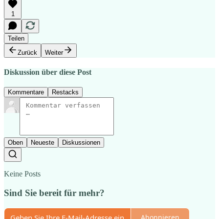
1
Teilen
Zurück
Weiter
Diskussion über diese Post
Kommentare
Restacks
Oben
Neueste
Diskussionen
Keine Posts
Sind Sie bereit für mehr?
Abonnieren