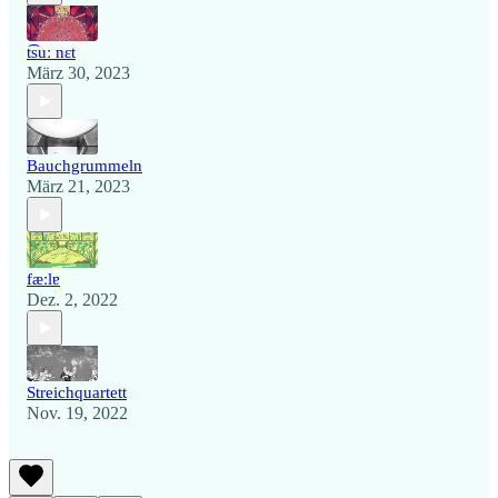
t͡suː nɛt
März 30, 2023
Bauchgrummeln
März 21, 2023
f​æ​ː​l​ɐ
Dez. 2, 2022
Streichquartett
Nov. 19, 2022