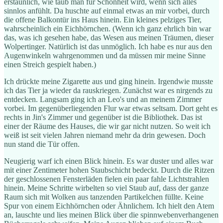
erstaunlich, wie taub man für Schönheit wird, wenn sich alles
sinnlos anfühlt. Da huschte auf einmal etwas an mir vorbei, durch
die offene Balkontür ins Haus hinein. Ein kleines pelziges Tier,
wahrscheinlich ein Eichhörnchen. (Wenn ich ganz ehrlich bin war
das, was ich gesehen habe, das Wesen aus meinen Träumen, dieser
Wolpertinger. Natürlich ist das unmöglich. Ich habe es nur aus den
Augenwinkeln wahrgenommen und da müssen mir meine Sinne
einen Streich gespielt haben.)
Ich drückte meine Zigarette aus und ging hinein. Irgendwie musste
ich das Tier ja wieder da rauskriegen. Zunächst war es nirgends zu
entdecken. Langsam ging ich an Leo's und an meinem Zimmer
vorbei. Im gegenüberliegenden Flur war etwas seltsam. Dort geht es
rechts in Jin's Zimmer und gegenüber ist die Bibliothek. Das ist
einer der Räume des Hauses, die wir gar nicht nutzen. So weit ich
weiß ist seit vielen Jahren niemand mehr da drin gewesen. Doch
nun stand die Tür offen.
Neugierig warf ich einen Blick hinein. Es war duster und alles war
mit einer Zentimeter hohen Staubschicht bedeckt. Durch die Ritzen
der geschlossenen Fensterläden fielen ein paar fahle Lichtstrahlen
hinein. Meine Schritte wirbelten so viel Staub auf, dass der ganze
Raum sich mit Wolken aus tanzenden Partikelchen füllte. Keine
Spur von einem Eichhörnchen oder Ähnlichem. Ich hielt den Atem
an, lauschte und lies meinen Blick über die spinnwebenverhangenen